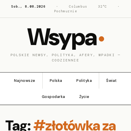
Sob., 8.08.2026
·
Columbus
32°C
·
Pochmurnie
Wsypa
POLSKIE NEWSY, POLITYKA, AFERY, WPADKI —
CODZIENNIE
Najnowsze
Polska
Polityka
Świat
Gospodarka
Życie
Tag:
#złotówka za