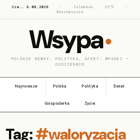
Czw., 6.08.2026
·
Columbus
22°C
·
Bezchmurnie
Wsypa
POLSKIE NEWSY, POLITYKA, AFERY, WPADKI —
CODZIENNIE
Najnowsze
Polska
Polityka
Świat
Gospodarka
Życie
Tag:
#waloryzacja