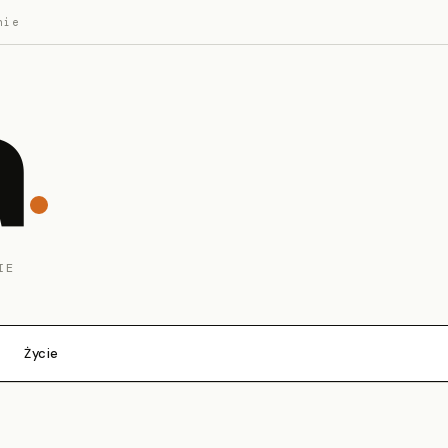
nie
a
IE
Życie