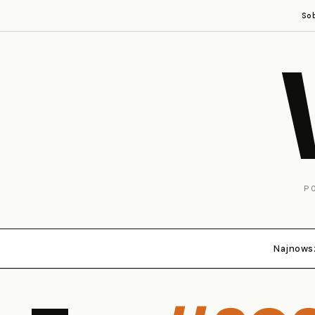
So
P
Najnows