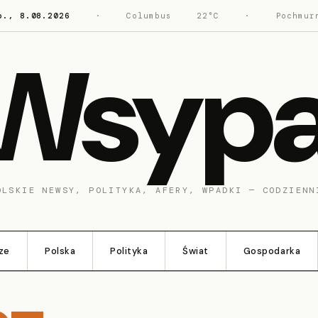
b., 8.08.2026
·
Columbus
22°C
·
Pochmur
Wsyp
OLSKIE NEWSY, POLITYKA, AFERY, WPADKI — CODZIENN
ze
Polska
Polityka
Świat
Gospodarka