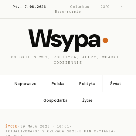
Pt., 7.08.2026
·
Columbus
23°C
·
Bezchmurnie
Wsypa
POLSKIE NEWSY, POLITYKA, AFERY, WPADKI —
CODZIENNIE
Najnowsze
Polska
Polityka
Świat
Gospodarka
Życie
ŻYCIE
·
30 MAJA 2026 · 10:51
·
AKTUALIZOWANO: 2 CZERWCA 2026
·
3 MIN CZYTANIA
·