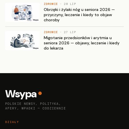
ZDROWIE
· 28 LIP
Obrzęki i żylaki nóg u seniora 2026 —
przyczyny, leczenie i kiedy to objaw
choroby
ZDROWIE
· 27 LIP
Migotanie przedsionków i arytmia u
seniora 2026 — objawy, leczenie i kiedy
do lekarza
Wsypa
POLSKIE NEWSY, POLITYKA,
AFERY, WPADKI — CODZIENNIE
DZIAŁY