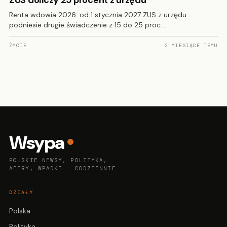
ZUS doliczy 25 procent z urzędu
Renta wdowia 2026: od 1 stycznia 2027 ZUS z urzędu
podniesie drugie świadczenie z 15 do 25 proc.…
ŻYCIE
2 MIESIĄCE TEMU
Wsypa
POLSKIE NEWSY, POLITYKA,
AFERY, WPADKI — CODZIENNIE
DZIAŁY
Polska
Polityka