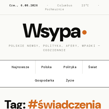
Czw., 6.08.2026
·
Columbus
23°C
·
Pochmurnie
Wsypa
POLSKIE NEWSY, POLITYKA, AFERY, WPADKI —
CODZIENNIE
Najnowsze
Polska
Polityka
Świat
Gospodarka
Życie
Tag:
#świadczenia