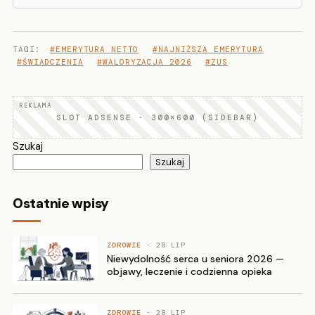
TAGI:
#EMERYTURA NETTO
#NAJNIŻSZA EMERYTURA
#ŚWIADCZENIA
#WALORYZACJA 2026
#ZUS
SLOT ADSENSE · 300×600 (SIDEBAR)
Szukaj
Szukaj
Ostatnie wpisy
ZDROWIE
· 28 LIP
Niewydolność serca u seniora 2026 —
objawy, leczenie i codzienna opieka
ZDROWIE
· 28 LIP