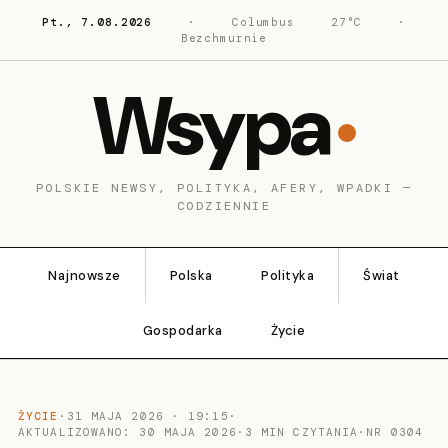
Pt., 7.08.2026
·
Columbus
27°C
·
Bezchmurnie
Wsypa
POLSKIE NEWSY, POLITYKA, AFERY, WPADKI —
CODZIENNIE
Najnowsze
Polska
Polityka
Świat
Gospodarka
Życie
ŻYCIE
·
31 MAJA 2026 · 19:15
·
AKTUALIZOWANO: 30 MAJA 2026
·
3 MIN CZYTANIA
·
NR 0304