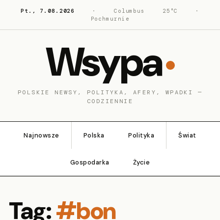
Pt., 7.08.2026
·
Columbus
25°C
·
Pochmurnie
Wsypa
POLSKIE NEWSY, POLITYKA, AFERY, WPADKI —
CODZIENNIE
Najnowsze
Polska
Polityka
Świat
Gospodarka
Życie
Tag:
#bon