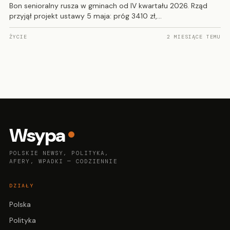
Bon senioralny rusza w gminach od IV kwartału 2026. Rząd
przyjął projekt ustawy 5 maja: próg 3410 zł,…
ŻYCIE
2 MIESIĄCE TEMU
Wsypa
POLSKIE NEWSY, POLITYKA,
AFERY, WPADKI — CODZIENNIE
DZIAŁY
Polska
Polityka