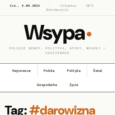
Czw., 6.08.2026
·
Columbus
20°C
·
Bezchmurnie
Wsypa
POLSKIE NEWSY, POLITYKA, AFERY, WPADKI —
CODZIENNIE
Najnowsze
Polska
Polityka
Świat
Gospodarka
Życie
Tag:
#darowizna