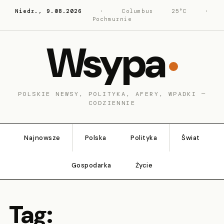
Niedz., 9.08.2026
·
Columbus
25°C
·
Pochmurnie
Wsypa
POLSKIE NEWSY, POLITYKA, AFERY, WPADKI —
CODZIENNIE
Najnowsze
Polska
Polityka
Świat
Gospodarka
Życie
Tag: