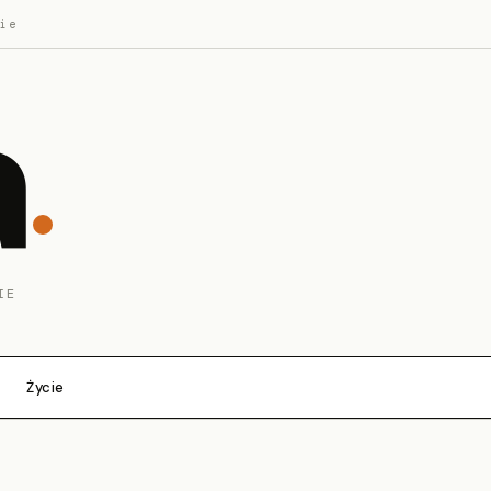
ie
a
IE
Życie