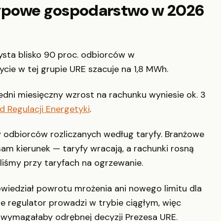
d typowe gospodarstwo w 2026
zysta blisko 90 proc. odbiorców w
ie w tej grupie URE szacuje na 1,8 MWh.
dni miesięczny wzrost na rachunku wyniesie ok. 3
d Regulacji Energetyki
.
y odbiorców rozliczanych według taryfy. Branżowe
sam kierunek — taryfy wracają, a rachunki rosną
liśmy przy taryfach na ogrzewanie.
owiedział powrotu mrożenia ani nowego limitu dla
regulator prowadzi w trybie ciągłym, więc
 wymagałaby odrębnej decyzji Prezesa URE.