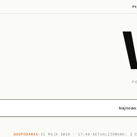
P
P
Najnows
GOSPODARKA
·
31 MAJA 2026 · 17:46
·
AKTUALIZOWANO: 2 