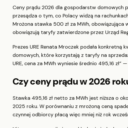
Ceny prądu 2026 dla gospodarstw domowych prze
przesądza o tym, co Polacy widzą na rachunkach 
Mrożona stawka 500 zł za MWh, obowiązująca w 
obowiązują taryfy zatwierdzone przez Urząd Regu
Prezes URE Renata Mroczek podała konkretną kw
domowych, które korzystają z taryfy na sprzedaż
URE, cena za MWh wyniesie średnio 495,16 zł” —
Czy ceny prądu w 2026 rok
Stawka 495,16 zł netto za MWh jest niższa o ok
2025 roku. W porównaniu z mrożoną ceną spadek
czynnej odbiorcy płacą więc mniej niż rok wcześn