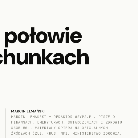
 połowie
achunkach
MARCIN LEMAŃSKI
MARCIN LEMAŃSKI — REDAKTOR WSYPA.PL. PISZE O
FINANSACH, EMERYTURACH, ŚWIADCZENIACH I ZDROWIU
OSÓB 50+. MATERIAŁY OPIERA NA OFICJALNYCH
ŹRÓDŁACH (ZUS, KRUS, NFZ, MINISTERSTWO ZDROWIA,