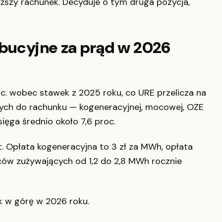
niższy rachunek. Decyduje o tym druga pozycja,
ybucyjne za prąd w 2026
oc. wobec stawek z 2025 roku, co URE przelicza na
anych do rachunku — kogeneracyjnej, mocowej, OZE
ięga średnio około 7,6 proc.
t. Opłata kogeneracyjna to 3 zł za MWh, opłata
ców zużywających od 1,2 do 2,8 MWh rocznie
ek w górę w 2026 roku.