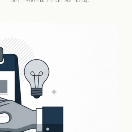
URE) I WERYFIKUJE PRZED PUBLIKACJĄ.