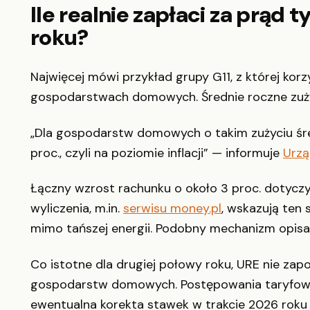
Ile realnie zapłaci za prą
roku?
Najwięcej mówi przykład grupy G11, z której kor
gospodarstwach domowych. Średnie roczne zużyc
„Dla gospodarstw domowych o takim zużyciu śre
proc., czyli na poziomie inflacji” — informuje
Urzą
Łączny wzrost rachunku o około 3 proc. dotycz
wyliczenia, m.in.
serwisu money.pl
, wskazują ten 
mimo tańszej energii. Podobny mechanizm opisa
Co istotne dla drugiej połowy roku, URE nie zap
gospodarstw domowych. Postępowania taryfowe 
ewentualna korekta stawek w trakcie 2026 roku