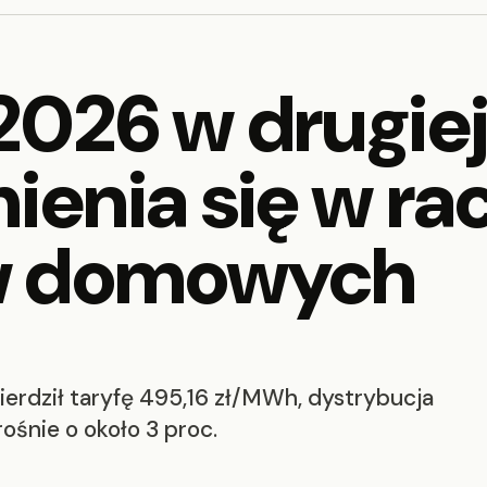
2026 w drugiej
ienia się w r
w domowych
erdził taryfę 495,16 zł/MWh, dystrybucja
rośnie o około 3 proc.