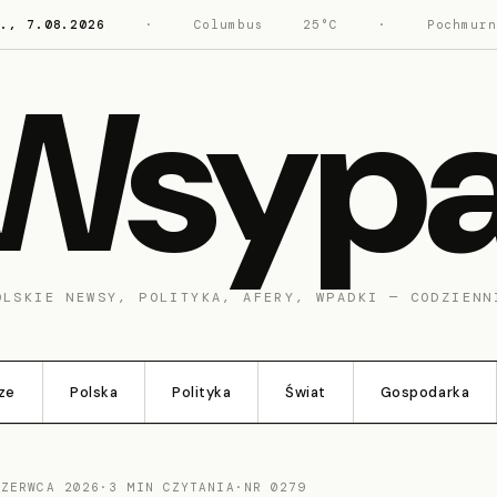
t., 7.08.2026
·
Columbus
25°C
·
Pochmurn
Wsyp
OLSKIE NEWSY, POLITYKA, AFERY, WPADKI — CODZIENN
ze
Polska
Polityka
Świat
Gospodarka
CZERWCA 2026
·
3 MIN CZYTANIA
·
NR 0279