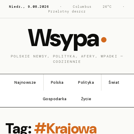
Niedz., 9.08.2026
·
Columbus
26°C
·
Przelotny deszcz
Wsypa
POLSKIE NEWSY, POLITYKA, AFERY, WPADKI —
CODZIENNIE
Najnowsze
Polska
Polityka
Świat
Gospodarka
Życie
Tag:
#Krajowa