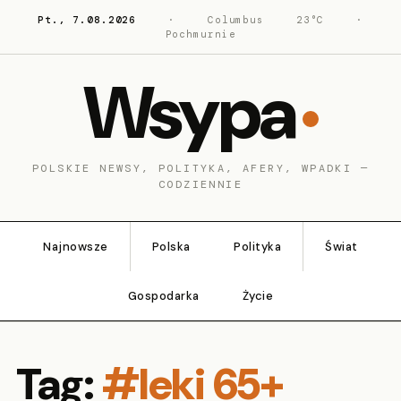
Pt., 7.08.2026
·
Columbus
23°C
·
Pochmurnie
Wsypa
POLSKIE NEWSY, POLITYKA, AFERY, WPADKI —
CODZIENNIE
Najnowsze
Polska
Polityka
Świat
Gospodarka
Życie
Tag:
#leki 65+