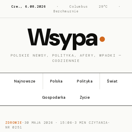
Czw., 6.08.2026
·
Columbus
29°C
·
Bezchmurnie
Wsypa
POLSKIE NEWSY, POLITYKA, AFERY, WPADKI —
CODZIENNIE
Najnowsze
Polska
Polityka
Świat
Gospodarka
Życie
ZDROWIE
·
30 MAJA 2026 · 15:06
·
3 MIN CZYTANIA
·
NR 0251