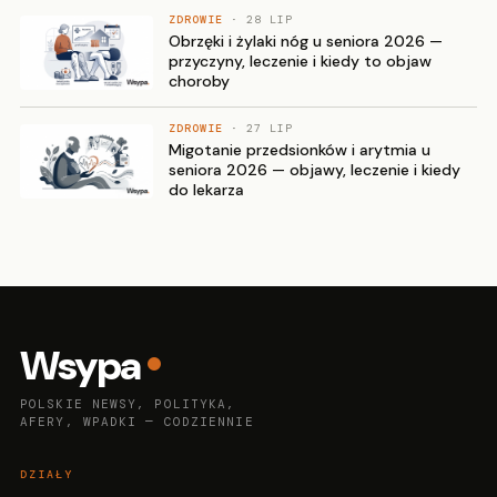
ZDROWIE
· 28 LIP
Obrzęki i żylaki nóg u seniora 2026 —
przyczyny, leczenie i kiedy to objaw
choroby
ZDROWIE
· 27 LIP
Migotanie przedsionków i arytmia u
seniora 2026 — objawy, leczenie i kiedy
do lekarza
Wsypa
POLSKIE NEWSY, POLITYKA,
AFERY, WPADKI — CODZIENNIE
DZIAŁY