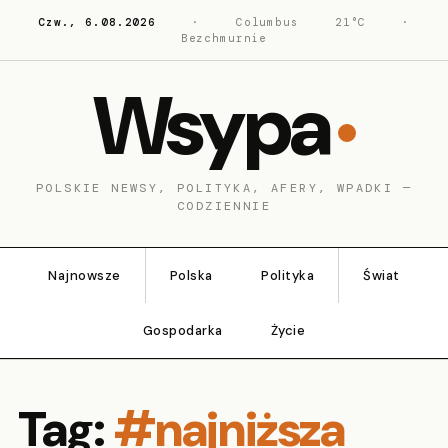
Czw., 6.08.2026
·
Columbus
21°C
·
Bezchmurnie
Wsypa
POLSKIE NEWSY, POLITYKA, AFERY, WPADKI —
CODZIENNIE
Najnowsze
Polska
Polityka
Świat
Gospodarka
Życie
Tag:
#najniższa