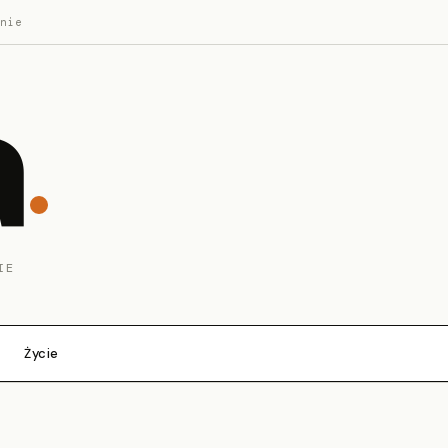
nie
a
IE
Życie