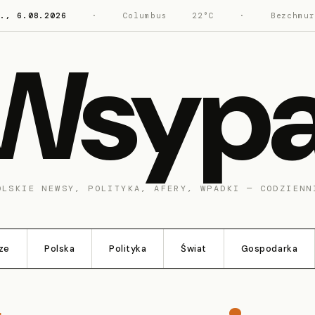
w., 6.08.2026
·
Columbus
22°C
·
Bezchmur
Wsyp
OLSKIE NEWSY, POLITYKA, AFERY, WPADKI — CODZIENN
ze
Polska
Polityka
Świat
Gospodarka