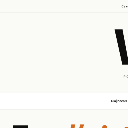
Cz
P
Najnows