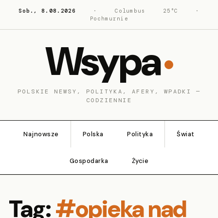
Sob., 8.08.2026
·
Columbus
25°C
·
Pochmurnie
Wsypa
POLSKIE NEWSY, POLITYKA, AFERY, WPADKI —
CODZIENNIE
Najnowsze
Polska
Polityka
Świat
Gospodarka
Życie
Tag:
#opieka nad