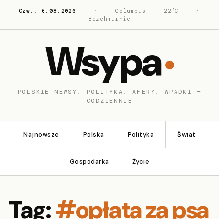
Czw., 6.08.2026
·
Columbus
22°C
·
Bezchmurnie
Wsypa
POLSKIE NEWSY, POLITYKA, AFERY, WPADKI —
CODZIENNIE
Najnowsze
Polska
Polityka
Świat
Gospodarka
Życie
Tag:
#opłata za psa