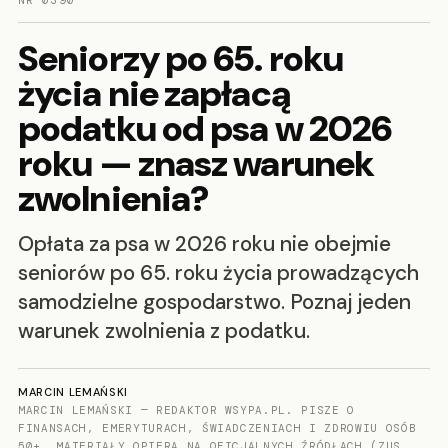
NR 0390
Seniorzy po 65. roku
życia nie zapłacą
podatku od psa w 2026
roku — znasz warunek
zwolnienia?
Opłata za psa w 2026 roku nie obejmie
seniorów po 65. roku życia prowadzących
samodzielne gospodarstwo. Poznaj jeden
warunek zwolnienia z podatku.
MARCIN LEMAŃSKI
MARCIN LEMAŃSKI — REDAKTOR WSYPA.PL. PISZE O
FINANSACH, EMERYTURACH, ŚWIADCZENIACH I ZDROWIU OSÓB
50+. MATERIAŁY OPIERA NA OFICJALNYCH ŹRÓDŁACH (ZUS,