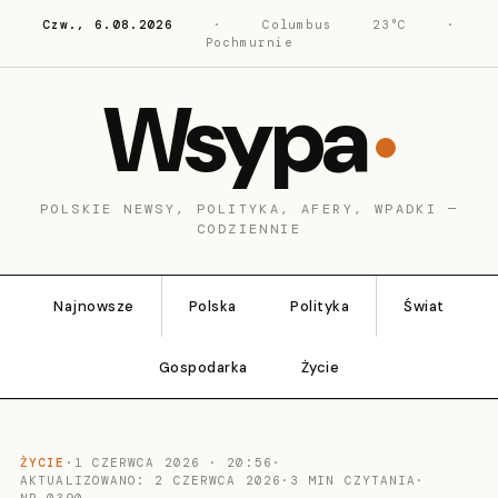
Czw., 6.08.2026
·
Columbus
23°C
·
Pochmurnie
Wsypa
POLSKIE NEWSY, POLITYKA, AFERY, WPADKI —
CODZIENNIE
Najnowsze
Polska
Polityka
Świat
Gospodarka
Życie
ŻYCIE
·
1 CZERWCA 2026 · 20:56
·
AKTUALIZOWANO: 2 CZERWCA 2026
·
3 MIN CZYTANIA
·