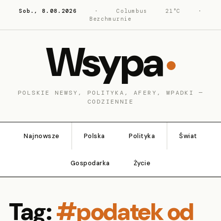
Sob., 8.08.2026
·
Columbus
21°C
·
Bezchmurnie
Wsypa
POLSKIE NEWSY, POLITYKA, AFERY, WPADKI —
CODZIENNIE
Najnowsze
Polska
Polityka
Świat
Gospodarka
Życie
Tag:
#podatek od