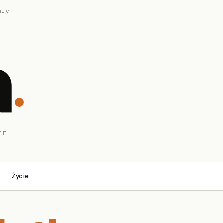
nie
a
IE
Życie