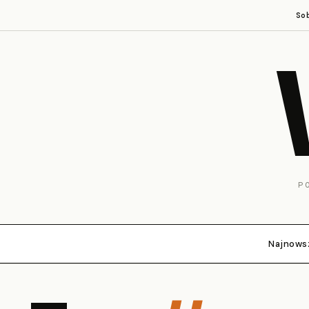
So
P
Najnows