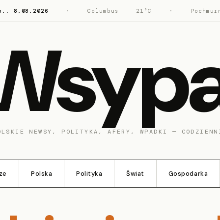
b., 8.08.2026
·
Columbus
21°C
·
Pochmur
Wsyp
OLSKIE NEWSY, POLITYKA, AFERY, WPADKI — CODZIENN
ze
Polska
Polityka
Świat
Gospodarka