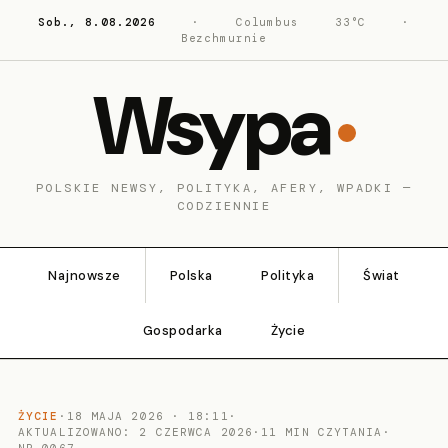
Sob., 8.08.2026
·
Columbus
33°C
·
Bezchmurnie
Wsypa
POLSKIE NEWSY, POLITYKA, AFERY, WPADKI —
CODZIENNIE
Najnowsze
Polska
Polityka
Świat
Gospodarka
Życie
ŻYCIE
·
18 MAJA 2026 · 18:11
·
AKTUALIZOWANO: 2 CZERWCA 2026
·
11 MIN CZYTANIA
·