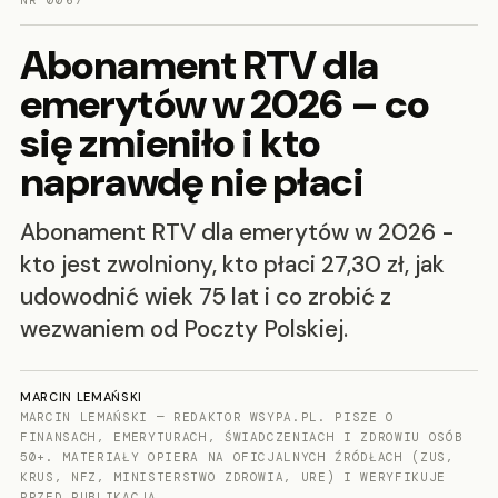
NR 0067
Abonament RTV dla
emerytów w 2026 – co
się zmieniło i kto
naprawdę nie płaci
Abonament RTV dla emerytów w 2026 -
kto jest zwolniony, kto płaci 27,30 zł, jak
udowodnić wiek 75 lat i co zrobić z
wezwaniem od Poczty Polskiej.
MARCIN LEMAŃSKI
MARCIN LEMAŃSKI — REDAKTOR WSYPA.PL. PISZE O
FINANSACH, EMERYTURACH, ŚWIADCZENIACH I ZDROWIU OSÓB
50+. MATERIAŁY OPIERA NA OFICJALNYCH ŹRÓDŁACH (ZUS,
KRUS, NFZ, MINISTERSTWO ZDROWIA, URE) I WERYFIKUJE
PRZED PUBLIKACJĄ.