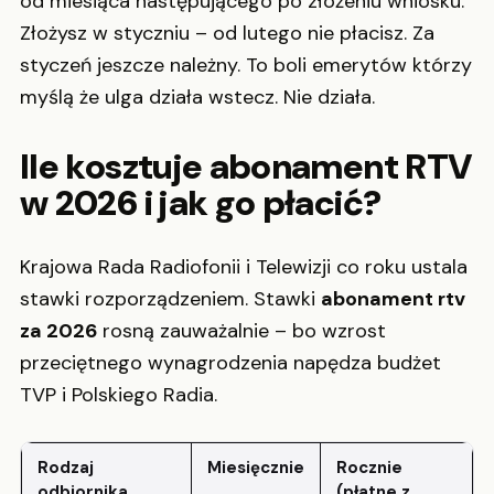
od miesiąca następującego po złożeniu wniosku.
Złożysz w styczniu – od lutego nie płacisz. Za
styczeń jeszcze należny. To boli emerytów którzy
myślą że ulga działa wstecz. Nie działa.
Ile kosztuje abonament RTV
w 2026 i jak go płacić?
Krajowa Rada Radiofonii i Telewizji co roku ustala
stawki rozporządzeniem. Stawki
abonament rtv
za 2026
rosną zauważalnie – bo wzrost
przeciętnego wynagrodzenia napędza budżet
TVP i Polskiego Radia.
Rodzaj
Miesięcznie
Rocznie
odbiornika
(płatne z