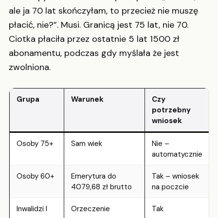
ale ja 70 lat skończyłam, to przecież nie muszę
płacić, nie?”. Musi. Granicą jest 75 lat, nie 70.
Ciotka płaciła przez ostatnie 5 lat 1500 zł
abonamentu, podczas gdy myślała że jest
zwolniona.
Grupa
Warunek
Czy
potrzebny
wniosek
Osoby 75+
Sam wiek
Nie –
automatycznie
Osoby 60+
Emerytura do
Tak – wniosek
4079,68 zł brutto
na poczcie
Inwalidzi I
Orzeczenie
Tak