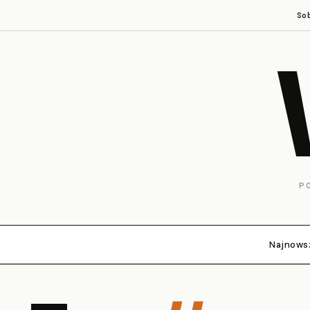
So
P
Najnows