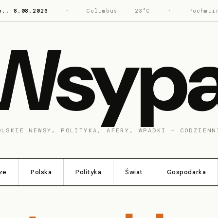
b., 8.08.2026
·
Columbus
23°C
·
Pochmur
Wsyp
OLSKIE NEWSY, POLITYKA, AFERY, WPADKI — CODZIENN
ze
Polska
Polityka
Świat
Gospodarka