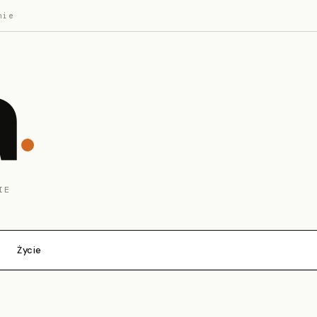
nie
a
IE
Życie