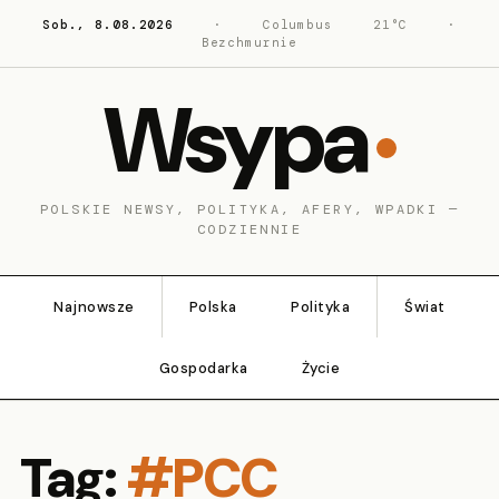
Sob., 8.08.2026
·
Columbus
21°C
·
Bezchmurnie
Wsypa
POLSKIE NEWSY, POLITYKA, AFERY, WPADKI —
CODZIENNIE
Najnowsze
Polska
Polityka
Świat
Gospodarka
Życie
Tag:
#PCC