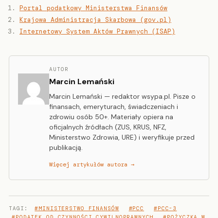
Portal podatkowy Ministerstwa Finansów
Krajowa Administracja Skarbowa (gov.pl)
Internetowy System Aktów Prawnych (ISAP)
AUTOR
Marcin Lemański
Marcin Lemański — redaktor wsypa.pl. Pisze o
finansach, emeryturach, świadczeniach i
zdrowiu osób 50+. Materiały opiera na
oficjalnych źródłach (ZUS, KRUS, NFZ,
Ministerstwo Zdrowia, URE) i weryfikuje przed
publikacją.
Więcej artykułów autora →
TAGI:
#MINISTERSTWO FINANSÓW
#PCC
#PCC-3
#PODATEK OD CZYNNOŚCI CYWILNOPRAWNYCH
#POŻYCZKA W