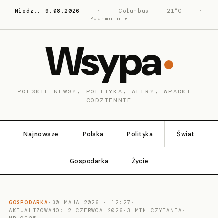
Niedz., 9.08.2026
·
Columbus
21°C
·
Pochmurnie
Wsypa
POLSKIE NEWSY, POLITYKA, AFERY, WPADKI —
CODZIENNIE
Najnowsze
Polska
Polityka
Świat
Gospodarka
Życie
GOSPODARKA
·
30 MAJA 2026 · 12:27
·
AKTUALIZOWANO: 2 CZERWCA 2026
·
3 MIN CZYTANIA
·