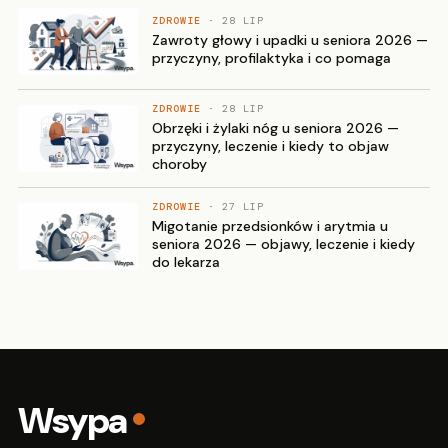
ZDROWIE
· 28 LIP
Zawroty głowy i upadki u seniora 2026 —
przyczyny, profilaktyka i co pomaga
ZDROWIE
· 28 LIP
Obrzęki i żylaki nóg u seniora 2026 —
przyczyny, leczenie i kiedy to objaw
choroby
ZDROWIE
· 27 LIP
Migotanie przedsionków i arytmia u
seniora 2026 — objawy, leczenie i kiedy
do lekarza
Wsypa