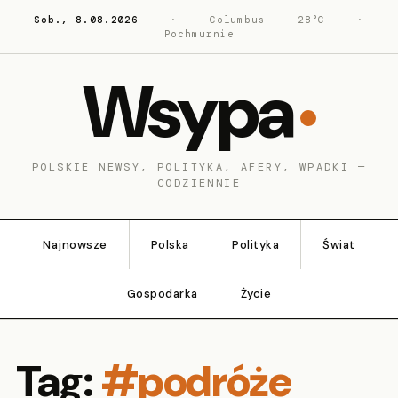
Sob., 8.08.2026
·
Columbus
28°C
·
Pochmurnie
Wsypa
POLSKIE NEWSY, POLITYKA, AFERY, WPADKI —
CODZIENNIE
Najnowsze
Polska
Polityka
Świat
Gospodarka
Życie
Tag:
#podróże