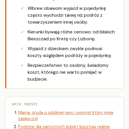
Wbrew obawom wyjazd w pojedynkę
często wychodzi taniej niż podróż z
towarzyszeniem innej osoby.
Kierunki bywają różne cenowo: od bliskich
Bieszczad po Kretę czy Lizbonę.
Wyjazd z dzieckiem zwykle podnosi
koszty względem podróży w pojedynkę.
Bezpieczeństwo to osobny, świadomy
koszt, którego nie warto pomijać w
budżecie.
SPIS TREŚCI
Mama, środa o siódmej rano i pomysł który mnie
zaskoczył
Podróże dla samotnych kobiet kosztują realnie