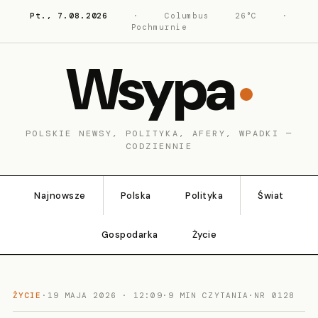
Pt., 7.08.2026
·
Columbus
26°C
·
Pochmurnie
Wsypa
POLSKIE NEWSY, POLITYKA, AFERY, WPADKI —
CODZIENNIE
Najnowsze
Polska
Polityka
Świat
Gospodarka
Życie
ŻYCIE
·
19 MAJA 2026 · 12:09
·
9 MIN CZYTANIA
·
NR 0128