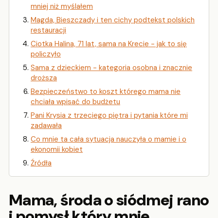
mniej niż myślałem
Magda, Bieszczady i ten cichy podtekst polskich
restauracji
Ciotka Halina, 71 lat, sama na Krecie - jak to się
policzyło
Sama z dzieckiem - kategoria osobna i znacznie
droższa
Bezpieczeństwo to koszt którego mama nie
chciała wpisać do budżetu
Pani Krysia z trzeciego piętra i pytania które mi
zadawała
Co mnie ta cała sytuacja nauczyła o mamie i o
ekonomii kobiet
Źródła
Mama, środa o siódmej rano
i pomysł który mnie