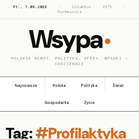
Pt., 7.08.2026
·
Columbus
23°C
·
Pochmurnie
Wsypa
POLSKIE NEWSY, POLITYKA, AFERY, WPADKI —
CODZIENNIE
Najnowsze
Polska
Polityka
Świat
Gospodarka
Życie
Tag:
#Profilaktyka