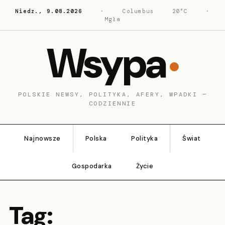
Niedz., 9.08.2026
·
Columbus
20°C
·
Mgła
Wsypa
POLSKIE NEWSY, POLITYKA, AFERY, WPADKI —
CODZIENNIE
Najnowsze
Polska
Polityka
Świat
Gospodarka
Życie
Tag: