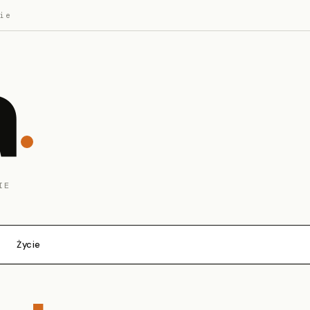
ie
a
IE
Życie