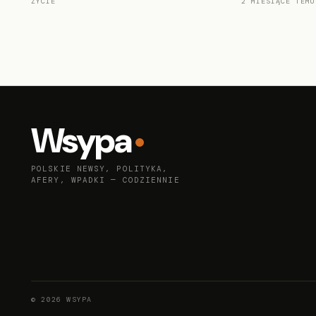
ŻYCIE
2 MIESIĄCE TEMU
Wsypa
POLSKIE NEWSY, POLITYKA,
AFERY, WPADKI — CODZIENNIE
© 2026 WSYPA