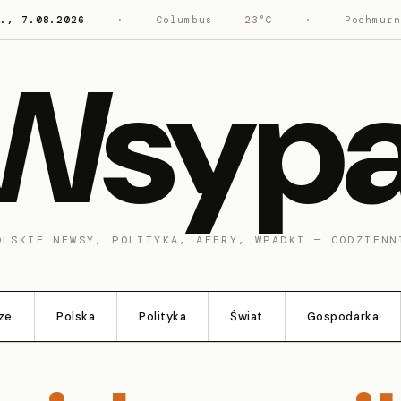
t., 7.08.2026
·
Columbus
23°C
·
Pochmurn
Wsyp
OLSKIE NEWSY, POLITYKA, AFERY, WPADKI — CODZIENN
ze
Polska
Polityka
Świat
Gospodarka