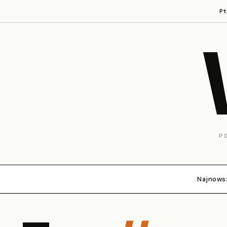
P
P
Najnows