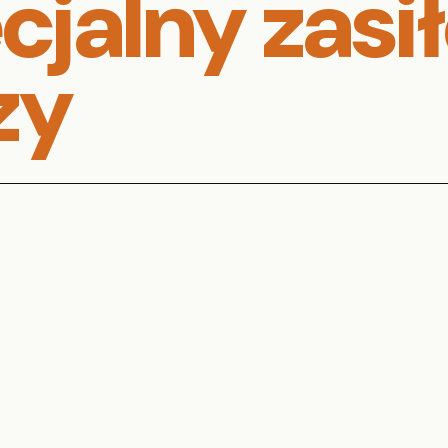
jalny zasi
zy