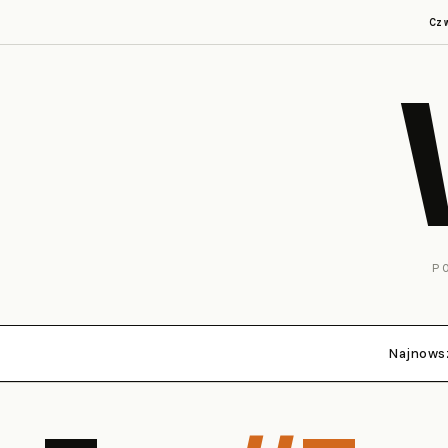
Cz
P
Najnows