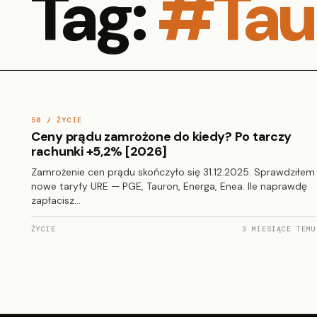
Tag:
#Tau
50 / ŻYCIE
Ceny prądu zamrożone do kiedy? Po tarczy
rachunki +5,2% [2026]
Zamrożenie cen prądu skończyło się 31.12.2025. Sprawdziłem
nowe taryfy URE — PGE, Tauron, Energa, Enea. Ile naprawdę
zapłacisz…
ŻYCIE
3 MIESIĄCE TEMU