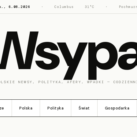
w., 6.08.2026
·
Columbus
31°C
·
Pochmur
Wsyp
OLSKIE NEWSY, POLITYKA, AFERY, WPADKI — CODZIENN
ze
Polska
Polityka
Świat
Gospodarka