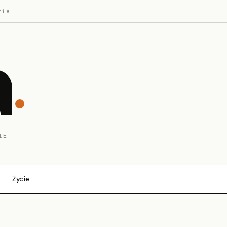
nie
a
IE
Życie