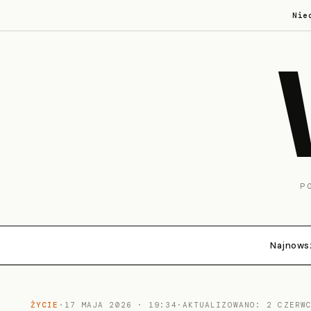
Nie
P
Najnows
ŻYCIE
·
17 MAJA 2026 · 19:34
·
AKTUALIZOWANO: 2 CZERW