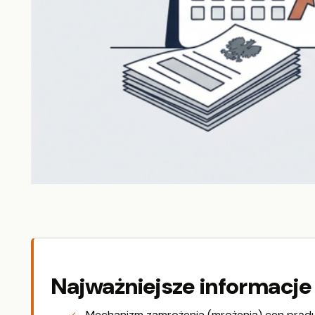
Najważniejsze informacje
Mechanizm zamrożenia (mrożenia) cen prąd