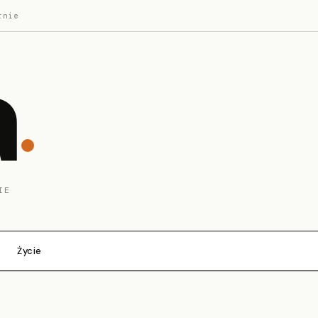
rnie
a
IE
Życie