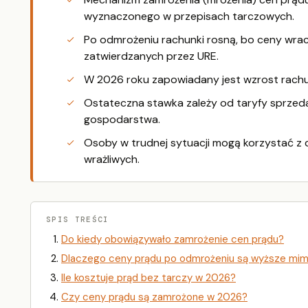
wyznaczonego w przepisach tarczowych.
Po odmrożeniu rachunki rosną, bo ceny wrac
zatwierdzanych przez URE.
W 2026 roku zapowiadany jest wzrost rachu
Ostateczna stawka zależy od taryfy sprzed
gospodarstwa.
Osoby w trudnej sytuacji mogą korzystać z
wrażliwych.
SPIS TREŚCI
Do kiedy obowiązywało zamrożenie cen prądu?
Dlaczego ceny prądu po odmrożeniu są wyższe mim
Ile kosztuje prąd bez tarczy w 2026?
Czy ceny prądu są zamrożone w 2026?