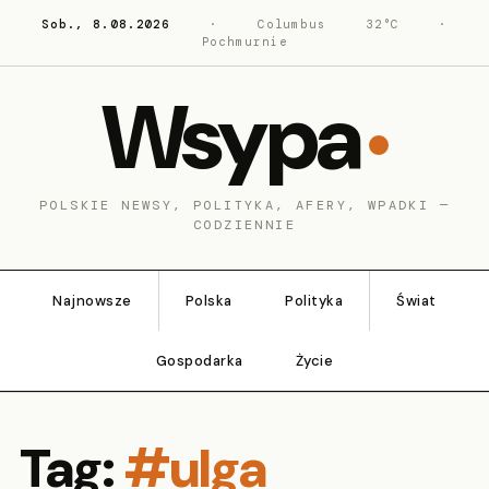
Sob., 8.08.2026
·
Columbus
32°C
·
Pochmurnie
Wsypa
POLSKIE NEWSY, POLITYKA, AFERY, WPADKI —
CODZIENNIE
Najnowsze
Polska
Polityka
Świat
Gospodarka
Życie
Tag:
#ulga