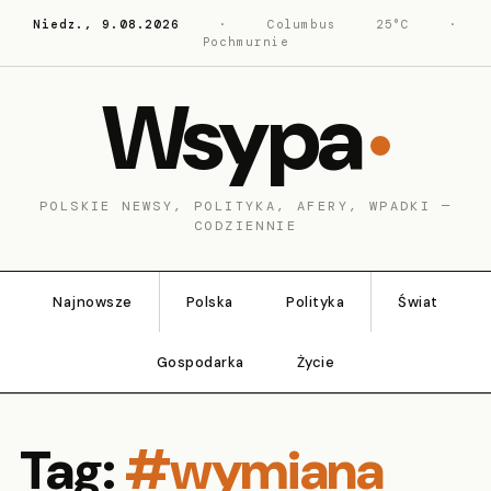
Niedz., 9.08.2026
·
Columbus
25°C
·
Pochmurnie
Wsypa
POLSKIE NEWSY, POLITYKA, AFERY, WPADKI —
CODZIENNIE
Najnowsze
Polska
Polityka
Świat
Gospodarka
Życie
Tag:
#wymiana