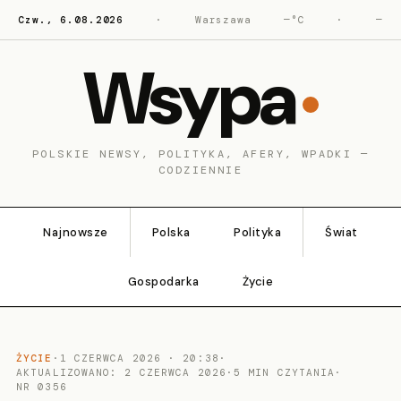
Czw., 6.08.2026
·
Warszawa
—°C
·
—
Wsypa
POLSKIE NEWSY, POLITYKA, AFERY, WPADKI —
CODZIENNIE
Najnowsze
Polska
Polityka
Świat
Gospodarka
Życie
ŻYCIE
·
1 CZERWCA 2026 · 20:38
·
AKTUALIZOWANO: 2 CZERWCA 2026
·
5 MIN CZYTANIA
·
NR 0356