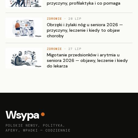
przyczyny, profilaktyka i co pomaga
ZDROWIE
· 28 LIP
Obrzęki i żylaki nóg u seniora 2026 —
przyczyny, leczenie i kiedy to objaw
choroby
ZDROWIE
· 27 LIP
Migotanie przedsionków i arytmia u
seniora 2026 — objawy, leczenie i kiedy
do lekarza
Wsypa
POLSKIE NEWSY, POLITYKA,
AFERY, WPADKI — CODZIENNIE