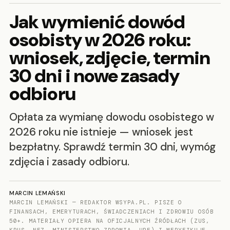
Jak wymienić dowód
osobisty w 2026 roku:
wniosek, zdjęcie, termin
30 dni i nowe zasady
odbioru
Opłata za wymianę dowodu osobistego w
2026 roku nie istnieje — wniosek jest
bezpłatny. Sprawdź termin 30 dni, wymóg
zdjęcia i zasady odbioru.
MARCIN LEMAŃSKI
MARCIN LEMAŃSKI — REDAKTOR WSYPA.PL. PISZE O
FINANSACH, EMERYTURACH, ŚWIADCZENIACH I ZDROWIU OSÓB
50+. MATERIAŁY OPIERA NA OFICJALNYCH ŹRÓDŁACH (ZUS,