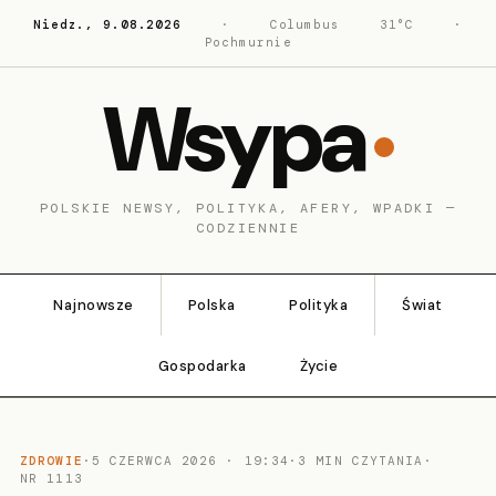
Niedz., 9.08.2026
·
Columbus
31°C
·
Pochmurnie
Wsypa
POLSKIE NEWSY, POLITYKA, AFERY, WPADKI —
CODZIENNIE
Najnowsze
Polska
Polityka
Świat
Gospodarka
Życie
ZDROWIE
·
5 CZERWCA 2026 · 19:34
·
3 MIN CZYTANIA
·
NR 1113