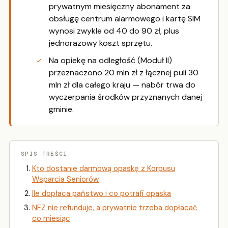
prywatnym miesięczny abonament za
obsługę centrum alarmowego i kartę SIM
wynosi zwykle od 40 do 90 zł, plus
jednorazowy koszt sprzętu.
Na opiekę na odległość (Moduł II)
przeznaczono 20 mln zł z łącznej puli 30
mln zł dla całego kraju — nabór trwa do
wyczerpania środków przyznanych danej
gminie.
SPIS TREŚCI
Kto dostanie darmową opaskę z Korpusu
Wsparcia Seniorów
Ile dopłaca państwo i co potrafi opaska
NFZ nie refunduje, a prywatnie trzeba dopłacać
co miesiąc