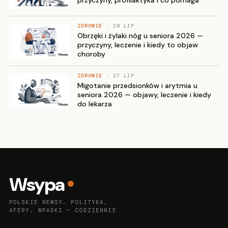
ZDROWIE
· 28 LIP
Obrzęki i żylaki nóg u seniora 2026 —
przyczyny, leczenie i kiedy to objaw
choroby
ZDROWIE
· 27 LIP
Migotanie przedsionków i arytmia u
seniora 2026 — objawy, leczenie i kiedy
do lekarza
Wsypa
POLSKIE NEWSY, POLITYKA,
AFERY, WPADKI — CODZIENNIE