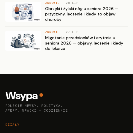
ZDROWIE
· 28 LIP
Obrzęki i żylaki nóg u seniora 2026 —
przyczyny, leczenie i kiedy to objaw
choroby
ZDROWIE
· 27 LIP
Migotanie przedsionków i arytmia u
seniora 2026 — objawy, leczenie i kiedy
do lekarza
Wsypa
POLSKIE NEWSY, POLITYKA,
AFERY, WPADKI — CODZIENNIE
DZIAŁY