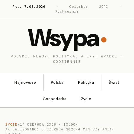
Pt., 7.08.2026
·
Columbus
25°C
·
Pochmurnie
Wsypa
POLSKIE NEWSY, POLITYKA, AFERY, WPADKI —
CODZIENNIE
Najnowsze
Polska
Polityka
Świat
Gospodarka
Życie
ŻYCIE
·
14 CZERWCA 2026 · 10:00
·
AKTUALIZOWANO: 5 CZERWCA 2026
·
4 MIN CZYTANIA
·