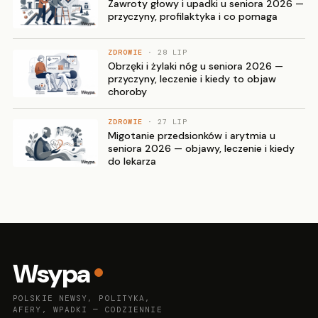
Zawroty głowy i upadki u seniora 2026 —
przyczyny, profilaktyka i co pomaga
ZDROWIE
· 28 LIP
Obrzęki i żylaki nóg u seniora 2026 —
przyczyny, leczenie i kiedy to objaw
choroby
ZDROWIE
· 27 LIP
Migotanie przedsionków i arytmia u
seniora 2026 — objawy, leczenie i kiedy
do lekarza
Wsypa
POLSKIE NEWSY, POLITYKA,
AFERY, WPADKI — CODZIENNIE