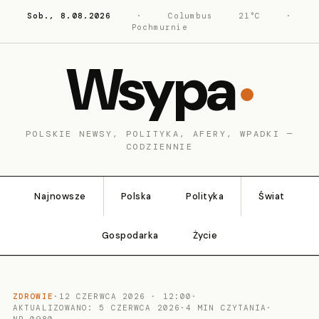
Sob., 8.08.2026
·
Columbus
21°C
·
Pochmurnie
Wsypa
POLSKIE NEWSY, POLITYKA, AFERY, WPADKI —
CODZIENNIE
Najnowsze
Polska
Polityka
Świat
Gospodarka
Życie
ZDROWIE
·
12 CZERWCA 2026 · 12:00
·
AKTUALIZOWANO: 5 CZERWCA 2026
·
4 MIN CZYTANIA
·