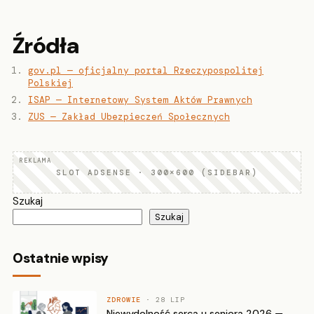
Źródła
gov.pl — oficjalny portal Rzeczypospolitej
Polskiej
ISAP — Internetowy System Aktów Prawnych
ZUS — Zakład Ubezpieczeń Społecznych
SLOT ADSENSE · 300×600 (SIDEBAR)
Szukaj
Szukaj
Ostatnie wpisy
ZDROWIE
· 28 LIP
Niewydolność serca u seniora 2026 —