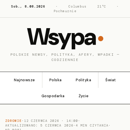
Sob., 8.08.2026
·
Columbus
21°C
·
Pochmurnie
Wsypa
POLSKIE NEWSY, POLITYKA, AFERY, WPADKI —
CODZIENNIE
Najnowsze
Polska
Polityka
Świat
Gospodarka
Życie
ZDROWIE
·
12 CZERWCA 2026 · 14:00
·
AKTUALIZOWANO: 5 CZERWCA 2026
·
4 MIN CZYTANIA
·