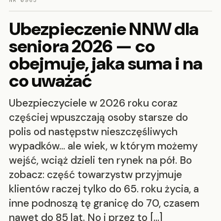
NR 0963
Ubezpieczenie NNW dla
seniora 2026 — co
obejmuje, jaka suma i na
co uważać
Ubezpieczyciele w 2026 roku coraz
częściej wpuszczają osoby starsze do
polis od następstw nieszczęśliwych
wypadków… ale wiek, w którym możemy
wejść, wciąż dzieli ten rynek na pół. Bo
zobacz: część towarzystw przyjmuje
klientów raczej tylko do 65. roku życia, a
inne podnoszą tę granicę do 70, czasem
nawet do 85 lat. No i przez to […]