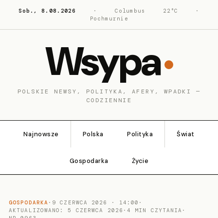
Sob., 8.08.2026
·
Columbus
22°C
·
Pochmurnie
Wsypa
POLSKIE NEWSY, POLITYKA, AFERY, WPADKI —
CODZIENNIE
Najnowsze
Polska
Polityka
Świat
Gospodarka
Życie
GOSPODARKA
·
9 CZERWCA 2026 · 14:00
·
AKTUALIZOWANO: 5 CZERWCA 2026
·
4 MIN CZYTANIA
·