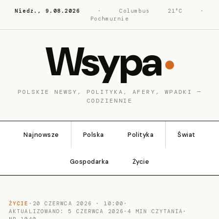
Niedz., 9.08.2026
·
Columbus
21°C
·
Pochmurnie
Wsypa
POLSKIE NEWSY, POLITYKA, AFERY, WPADKI —
CODZIENNIE
Najnowsze
Polska
Polityka
Świat
Gospodarka
Życie
ŻYCIE
·
20 CZERWCA 2026 · 10:00
·
AKTUALIZOWANO: 5 CZERWCA 2026
·
4 MIN CZYTANIA
·