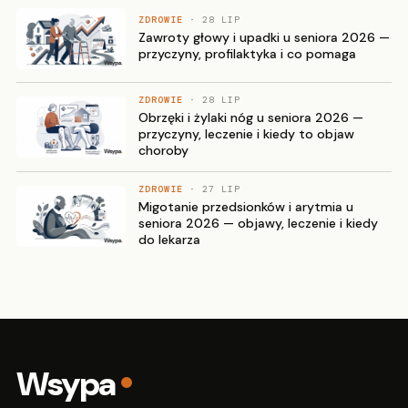
ZDROWIE
· 28 LIP
Zawroty głowy i upadki u seniora 2026 —
przyczyny, profilaktyka i co pomaga
ZDROWIE
· 28 LIP
Obrzęki i żylaki nóg u seniora 2026 —
przyczyny, leczenie i kiedy to objaw
choroby
ZDROWIE
· 27 LIP
Migotanie przedsionków i arytmia u
seniora 2026 — objawy, leczenie i kiedy
do lekarza
Wsypa