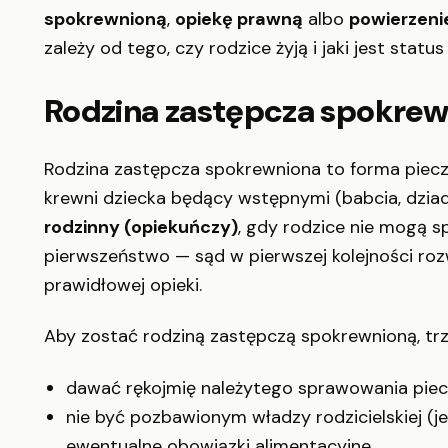
spokrewnioną
,
opiekę prawną
albo
powierzeni
zależy od tego, czy rodzice żyją i jaki jest status
Rodzina zastępcza spokrewni
Rodzina zastępcza spokrewniona to forma pieczy 
krewni dziecka będący wstępnymi (babcia, dziad
rodzinny (opiekuńczy)
, gdy rodzice nie mogą 
pierwszeństwo — sąd w pierwszej kolejności rozw
prawidłowej opieki.
Aby zostać rodziną zastępczą spokrewnioną, trze
dawać rękojmię należytego sprawowania piec
nie być pozbawionym władzy rodzicielskiej (je
ewentualne obowiązki alimentacyjne,