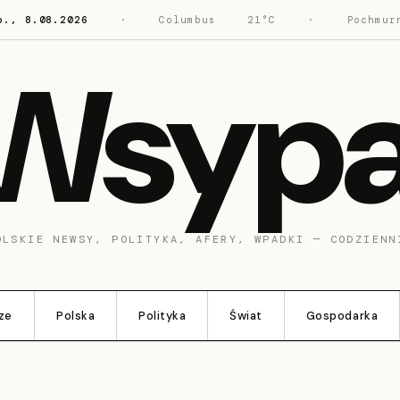
b., 8.08.2026
·
Columbus
21°C
·
Pochmur
Wsyp
OLSKIE NEWSY, POLITYKA, AFERY, WPADKI — CODZIENN
ze
Polska
Polityka
Świat
Gospodarka