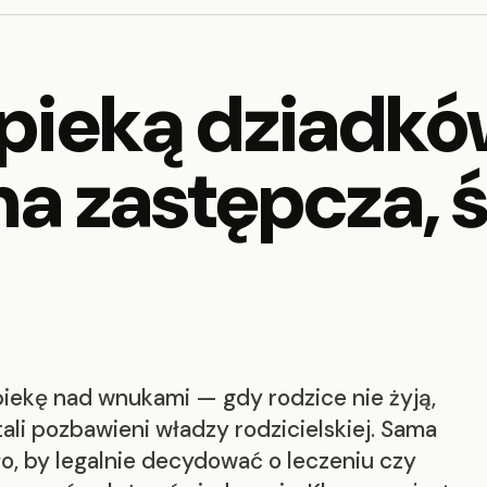
pieką dziadk
na zastępcza, 
piekę nad wnukami — gdy rodzice nie żyją,
ali pozbawieni władzy rodzicielskiej. Sama
ło, by legalnie decydować o leczeniu czy