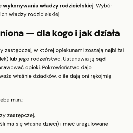
e wykonywania władzy rodzicielskiej
. Wybór
 ich władzy rodzicielskiej.
ona — dla kogo i jak działa
zastępczej, w której opiekunami zostają najbliżsi
ek) lub jego rodzeństwo. Ustanawia ją
sąd
sprawować opieki. Pokrewieństwo daje
aża właśnie dziadków, o ile dają oni rękojmię
ba m.in.:
zy zastępczej,
śli ma się własne dzieci) i mieć uregulowane