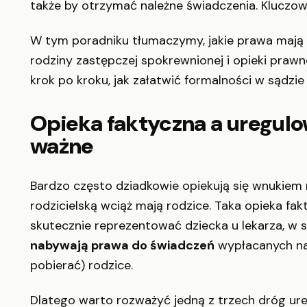
także by otrzymać należne świadczenia. Kluczow
W tym poradniku tłumaczymy, jakie prawa mają d
rodziny zastępczej spokrewnionej i opieki prawn
krok po kroku, jak załatwić formalności w sądzie
Opieka faktyczna a uregul
ważne
Bardzo często dziadkowie opiekują się wnukiem
rodzicielską wciąż mają rodzice. Taka opieka fa
skutecznie reprezentować dziecka u lekarza, w 
nabywają prawa do świadczeń
wypłacanych na d
pobierać) rodzice.
Dlatego warto rozważyć jedną z trzech dróg ure