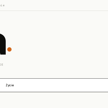
nie
a
IE
Życie