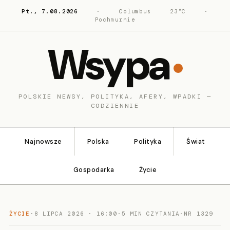
Pt., 7.08.2026
·
Columbus
23°C
·
Pochmurnie
Wsypa
POLSKIE NEWSY, POLITYKA, AFERY, WPADKI —
CODZIENNIE
Najnowsze
Polska
Polityka
Świat
Gospodarka
Życie
ŻYCIE
·
8 LIPCA 2026 · 16:00
·
5 MIN CZYTANIA
·
NR 1329