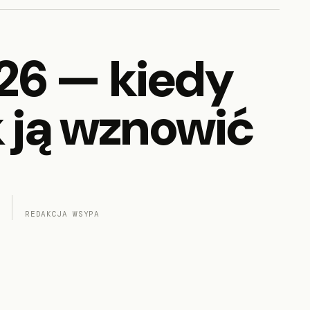
26 — kiedy
k ją wznowić
REDAKCJA WSYPA