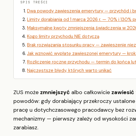
SPIS TREŚCI
Dwa powody zawieszenia emerytury — przychód i b
Limity dorabiania od 1 marca 2026 r. — 70% i 130%
Maksymalne kwoty zmniejszenia świadczenia w 2026
Kogo limity przychodu NIE dotyczą
Brak rozwiązania stosunku pracy — zawieszenie nie
Jak wznowić wypłatę zawieszonej emerytury — krok
Rozliczenie roczne przychodu — termin do końca lu
Najczęstsze błędy, których warto unikać
ZUS może
zmniejszyć
albo całkowicie
zawiesić
powodów: gdy dorabiający przekroczy ustalone
pracę u dotychczasowego pracodawcy bez rozw
mechanizmy — pierwszy zależy od wysokości zaro
zarabiasz.