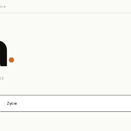
nie
a
IE
Życie