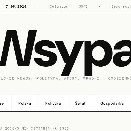
., 7.08.2026
·
Columbus
30°C
·
Bezchmur
Wsyp
OLSKIE NEWSY, POLITYKA, AFERY, WPADKI — CODZIENN
ze
Polska
Polityka
Świat
Gospodarka
CA 2026
·
5 MIN CZYTANIA
·
NR 1333