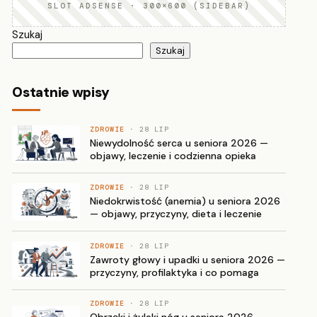
SLOT ADSENSE · 300×600 (SIDEBAR)
Szukaj
Szukaj
Ostatnie wpisy
ZDROWIE
· 28 LIP
Niewydolność serca u seniora 2026 —
objawy, leczenie i codzienna opieka
ZDROWIE
· 28 LIP
Niedokrwistość (anemia) u seniora 2026
— objawy, przyczyny, dieta i leczenie
ZDROWIE
· 28 LIP
Zawroty głowy i upadki u seniora 2026 —
przyczyny, profilaktyka i co pomaga
ZDROWIE
· 28 LIP
Obrzęki i żylaki nóg u seniora 2026 —