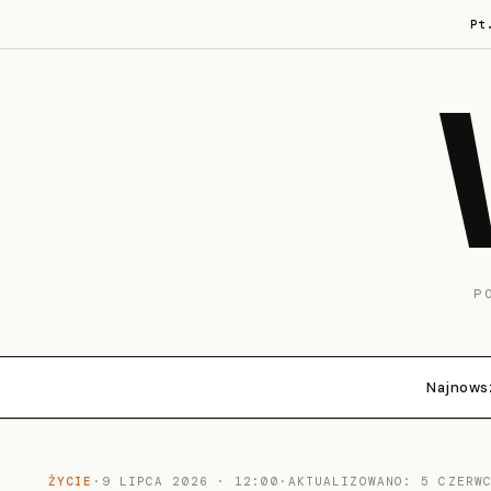
Pt
P
Najnows
ŻYCIE
·
9 LIPCA 2026 · 12:00
·
AKTUALIZOWANO: 5 CZERW