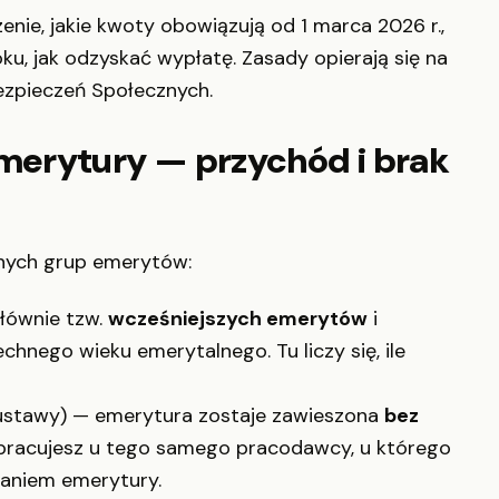
nie, jakie kwoty obowiązują od 1 marca 2026 r.,
ku, jak odzyskać wypłatę. Zasady opierają się na
ezpieczeń Społecznych.
erytury — przychód i brak
nnych grup emerytów:
łównie tzw.
wcześniejszych emerytów
i
chnego wieku emerytalnego. Tu liczy się, ile
 ustawy) — emerytura zostaje zawieszona
bez
ej pracujesz u tego samego pracodawcy, u którego
naniem emerytury.