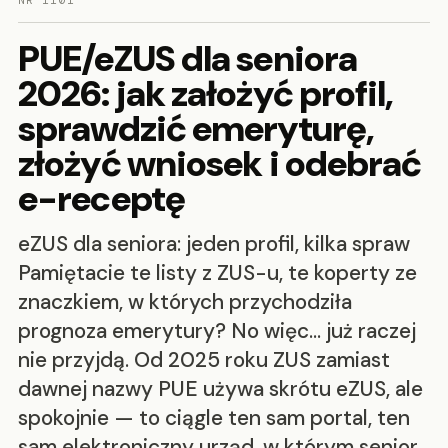
NR 1101
PUE/eZUS dla seniora
2026: jak założyć profil,
sprawdzić emeryturę,
złożyć wniosek i odebrać
e-receptę
eZUS dla seniora: jeden profil, kilka spraw
Pamiętacie te listy z ZUS-u, te koperty ze
znaczkiem, w których przychodziła
prognoza emerytury? No więc… już raczej
nie przyjdą. Od 2025 roku ZUS zamiast
dawnej nazwy PUE używa skrótu eZUS, ale
spokojnie — to ciągle ten sam portal, ten
sam elektroniczny urząd, w którym senior