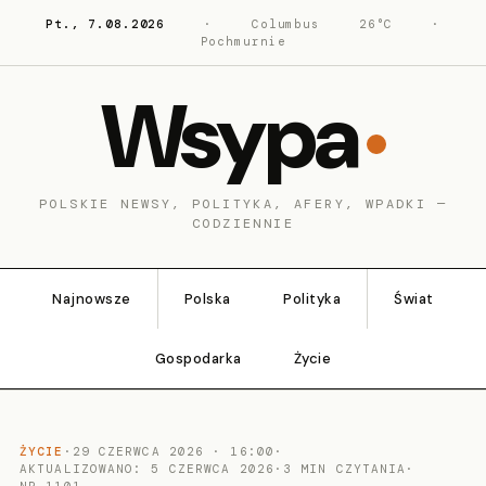
Pt., 7.08.2026
·
Columbus
26°C
·
Pochmurnie
Wsypa
POLSKIE NEWSY, POLITYKA, AFERY, WPADKI —
CODZIENNIE
Najnowsze
Polska
Polityka
Świat
Gospodarka
Życie
ŻYCIE
·
29 CZERWCA 2026 · 16:00
·
AKTUALIZOWANO: 5 CZERWCA 2026
·
3 MIN CZYTANIA
·