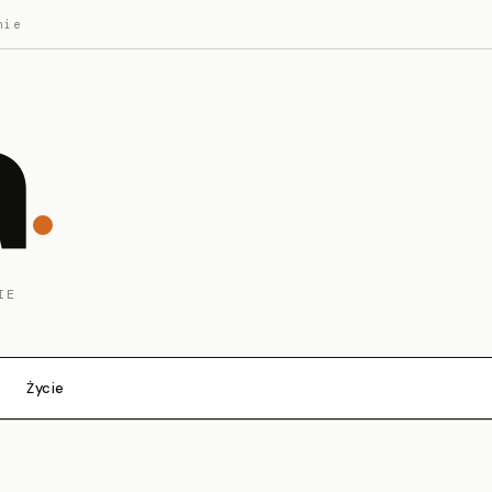
nie
a
IE
Życie