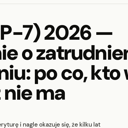
RP-7) 2026 —
e o zatrudnien
u: po co, kto 
ż nie ma
turę i nagle okazuje się, że kilku lat