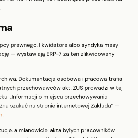
.
 ma
tępcy prawnego, likwidatora albo syndyka masy
ntację — wystawiają ERP-7 za ten zlikwidowany
rchiwa. Dokumentacja osobowa i płacowa trafia
atnych przechowawców akt. ZUS prowadzi w tej
ku. „Informacji o miejscu przechowywania
na szukać na stronie internetowej Zakładu” —
m
.
tucje, a mianowicie: akta byłych pracowników