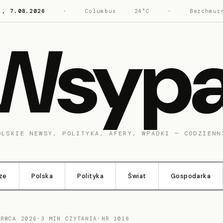
., 7.08.2026
·
Columbus
24°C
·
Bezchmur
Wsyp
OLSKIE NEWSY, POLITYKA, AFERY, WPADKI — CODZIENN
ze
Polska
Polityka
Świat
Gospodarka
ERWCA 2026
·
3 MIN CZYTANIA
·
NR 1016