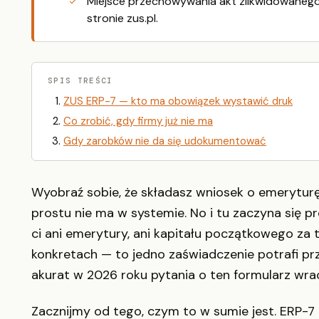
Miejsce przechowywania akt zlikwidowanego
stronie zus.pl.
SPIS TREŚCI
ZUS ERP-7 — kto ma obowiązek wystawić druk
Co zrobić, gdy firmy już nie ma
Gdy zarobków nie da się udokumentować
Wyobraź sobie, że składasz wniosek o emeryturę i
prostu nie ma w systemie. No i tu zaczyna się p
ci ani emerytury, ani kapitału początkowego za 
konkretach — to jedno zaświadczenie potrafi prz
akurat w 2026 roku pytania o ten formularz wrac
Zacznijmy od tego, czym to w sumie jest. ERP-7 