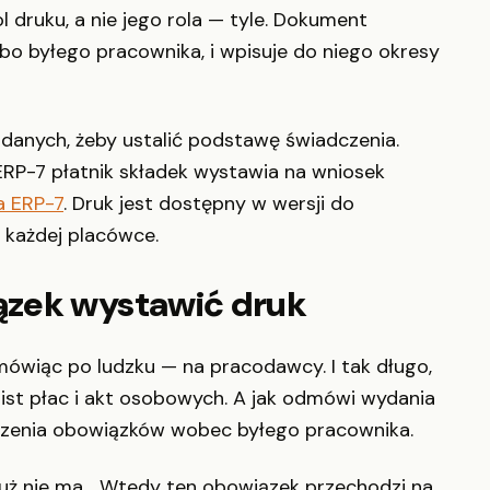
l druku, a nie jego rola — tyle. Dokument
o byłego pracownika, i wpisuje do niego okresy
 danych, żeby ustalić podstawę świadczenia.
ERP-7 płatnik składek wystawia na wniosek
a ERP-7
. Druk jest dostępny w wersji do
 każdej placówce.
ązek wystawić druk
mówiąc po ludzku — na pracodawcy. I tak długo,
 list płac i akt osobowych. A jak odmówi wydania
uszenia obowiązków wobec byłego pracownika.
 już nie ma… Wtedy ten obowiązek przechodzi na