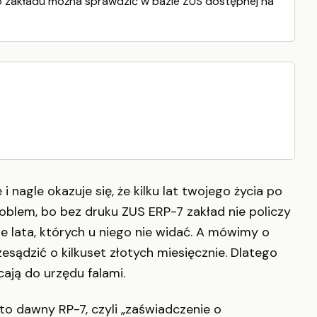
 zakładu można sprawdzić w bazie ZUS dostępnej na
 nagle okazuje się, że kilku lat twojego życia po
roblem, bo bez druku ZUS ERP-7 zakład nie policzy
te lata, których u niego nie widać. A mówimy o
esądzić o kilkuset złotych miesięcznie. Dlatego
ają do urzędu falami.
to dawny RP-7, czyli „zaświadczenie o