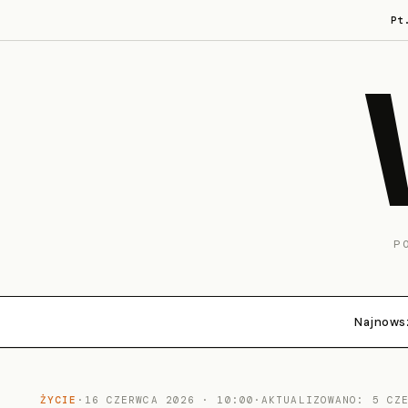
Pt
P
Najnows
ŻYCIE
·
16 CZERWCA 2026 · 10:00
·
AKTUALIZOWANO: 5 CZ