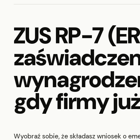
ZUS RP-7 (E
zaświadczeni
wynagrodzeni
gdy firmy ju
Wyobraź sobie, że składasz wniosek o emery