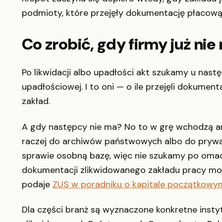
podmioty, które przejęły dokumentację płacową
Co zrobić, gdy firmy już nie
Po likwidacji albo upadłości akt szukamy u nas
upadłościowej. I to oni — o ile przejęli dokume
zakład.
A gdy następcy nie ma? No to w grę wchodzą a
raczej do archiwów państwowych albo do pryw
sprawie osobną bazę, więc nie szukamy po omac
dokumentacji zlikwidowanego zakładu pracy moż
podaje
ZUS w poradniku o kapitale początkowy
Dla części branż są wyznaczone konkretne insty