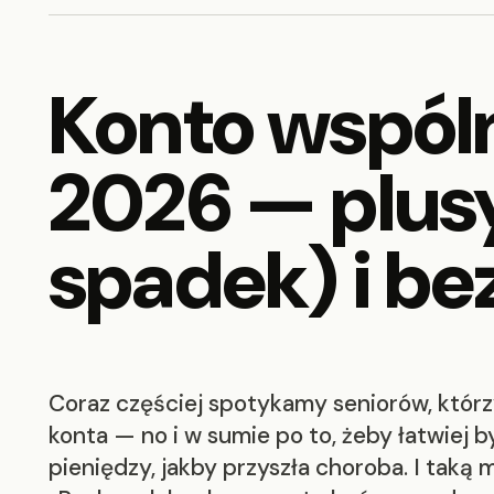
Konto wspóln
2026 — plusy
spadek) i be
Coraz częściej spotykamy seniorów, którz
konta — no i w sumie po to, żeby łatwiej b
pieniędzy, jakby przyszła choroba. I tak