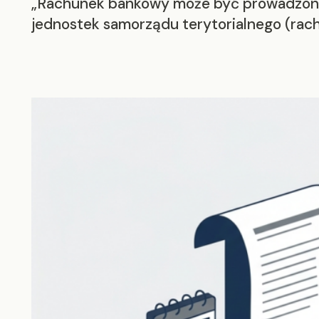
„Rachunek bankowy może być prowadzony d
jednostek samorządu terytorialnego (rac