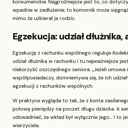
konsumenckie. Najgroźniejsze jest to, co dotyczy
wpadnie w zadłużenie, to komornik może sięgnąć
mimo że uzbierał je rodzic.
Egzekucja: udział dłużnika, 
Egzekucję z rachunku wspólnego reguluje Kodek
udział dłużnika w rachunku i tu najważniejsze je
niekorzyść oszczędnego seniora. „Jeżeli umowa 
współposiadaczy, domniemywa się, że ich udziały
egzekucji z rachunków wspólnych.
W praktyce wygląda to tak, że z konta zasilane
połowę pieniędzy na poczet długu dziecka. A seni
udowadniać, że wkład był wyłącznie jego… I to j
wierzyciela.