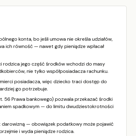
lnego konta, bo jeśli umowa nie określa udziałów,
a ich równość — nawet gdy pieniądze wpłacał
ci rodzica jego część środków wchodzi do masy
adkobierców, nie tylko współposiadacza rachunku.
ierci posiadacza, więc dziecko traci dostęp do
ardziej go potrzebuje.
t. 56 Prawa bankowego) pozwala przekazać środki
aniem spadkowym — do limitu dwudziestokrotności
est darowizną — obowiązek podatkowy może pojawić
przejmie i wyda pieniądze rodzica.