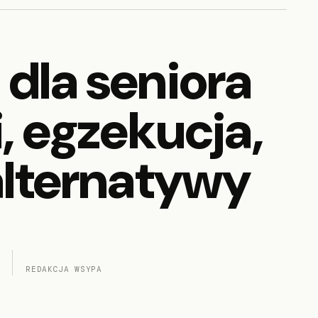
dla seniora
, egzekucja,
alternatywy
REDAKCJA WSYPA