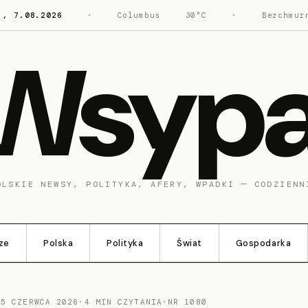
., 7.08.2026
·
Columbus
30°C
·
Bezchmur
Wsyp
OLSKIE NEWSY, POLITYKA, AFERY, WPADKI — CODZIENN
ze
Polska
Polityka
Świat
Gospodarka
 5 CZERWCA 2026
·
4 MIN CZYTANIA
·
NR 1080