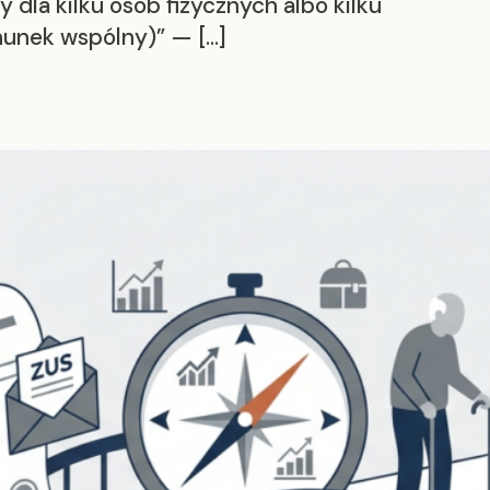
la kilku osób fizycznych albo kilku
hunek wspólny)” — […]