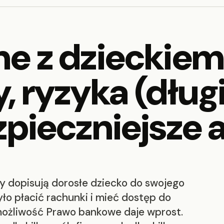
e z dzieckiem 
, ryzyka (długi
zpieczniejsze 
y dopisują dorosłe dziecko do swojego
yło płacić rachunki i mieć dostęp do
ą możliwość Prawo bankowe daje wprost.