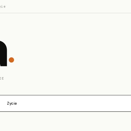
nie
a
IE
Życie