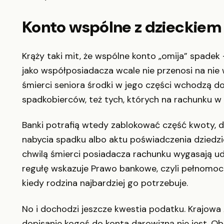
Konto wspólne z dzieckiem 
Krąży taki mit, że wspólne konto „omija” spadek 
jako współposiadacza wcale nie przenosi na nie 
śmierci seniora środki w jego części wchodzą d
spadkobierców, też tych, których na rachunku w 
Banki potrafią wtedy zablokować część kwoty, d
nabycia spadku albo aktu poświadczenia dziedzic
chwilą śmierci posiadacza rachunku wygasają u
regułę wskazuje Prawo bankowe, czyli pełnomocn
kiedy rodzina najbardziej go potrzebuje.
No i dochodzi jeszcze kwestia podatku. Krajow
dopisanie kogoś do konta darowizną nie jest. 