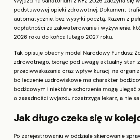
Wyjazd na sanatorium z NFZ 2026 zaczyna się wy
podstawowej opieki zdrowotnej. Dokument traf
automatycznie, bez wysyłki pocztą. Razem z peł
odpłatności za zakwaterowanie i wyżywienie, któ
2026 roku do końca lutego 2027 roku.
Tak opisuje obecny model Narodowy Fundusz Zdr
zdrowotnego, biorąc pod uwagę aktualny stan zd
przeciwwskazania oraz wpływ kuracji na organizm
bo leczenie uzdrowiskowe ma charakter bodźcow
bodźcowym i niektóre schorzenia mogą ulegać z
o zasadności wyjazdu rozstrzyga lekarz, a nie s
Jak długo czeka się w kolej
Po zarejestrowaniu w oddziale skierowanie spra