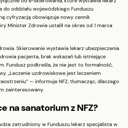
łącznie od e-skierowania, które wystawia lekarz
ia do oddziału wojewódzkiego Funduszu
ną cyfryzacją obowiązuje nowy cennik
ry Minister Zdrowia ustalił na okres od 1 marca
owia. Skierowanie wystawia lekarz ubezpieczenia
rowia pacjenta, brak wskazań lub istniejące
. Fundusz podkreśla, że nie jest to formalność,
y. „Leczenie uzdrowiskowe jest leczeniem
aostrzeniu” — informuje NFZ, tłumacząc, dlaczego
am zainteresowany.
ce na sanatorium z NFZ?
wdza zatrudniony w Funduszu lekarz specjalista w