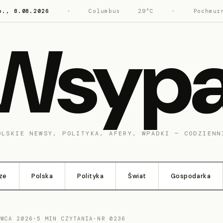
b., 8.08.2026
·
Columbus
29°C
·
Pochmur
Wsyp
OLSKIE NEWSY, POLITYKA, AFERY, WPADKI — CODZIENN
ze
Polska
Polityka
Świat
Gospodarka
RWCA 2026
·
5 MIN CZYTANIA
·
NR 0236