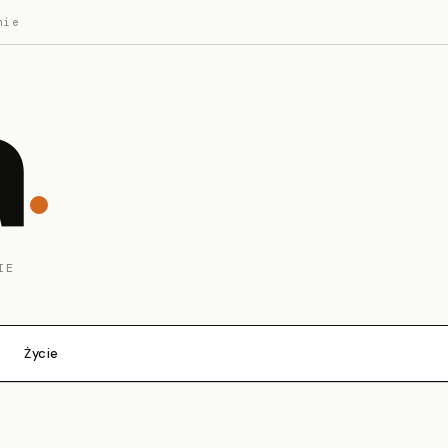
nie
a
IE
Życie