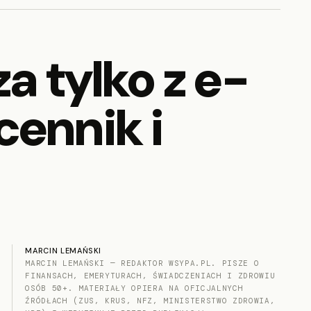
a tylko z e-
ennik i
MARCIN LEMAŃSKI
MARCIN LEMAŃSKI — REDAKTOR WSYPA.PL. PISZE O
FINANSACH, EMERYTURACH, ŚWIADCZENIACH I ZDROWIU
OSÓB 50+. MATERIAŁY OPIERA NA OFICJALNYCH
ŹRÓDŁACH (ZUS, KRUS, NFZ, MINISTERSTWO ZDROWIA,