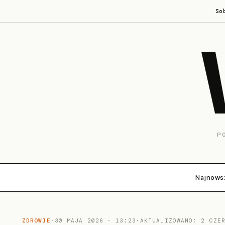
So
P
Najnows
ZDROWIE
·
30 MAJA 2026 · 13:23
·
AKTUALIZOWANO: 2 CZE