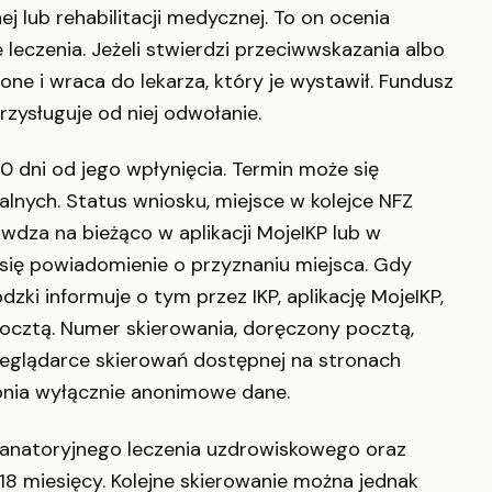
ej lub rehabilitacji medycznej. To on ocenia
 leczenia. Jeżeli stwierdzi przeciwwskazania albo
one i wraca do lekarza, który je wystawił. Fundusz
rzysługuje od niej odwołanie.
0 dni od jego wpłynięcia. Termin może się
lnych. Status wniosku, miejsce w kolejce NFZ
dza na bieżąco w aplikacji MojeIKP lub w
się powiadomienie o przyznaniu miejsca. Gdy
zki informuje o tym przez IKP, aplikację MojeIKP,
cztą. Numer skierowania, doręczony pocztą,
zeglądarce skierowań dostępnej na stronach
pnia wyłącznie anonimowe dane.
 sanatoryjnego leczenia uzdrowiskowego oraz
a 18 miesięcy. Kolejne skierowanie można jednak