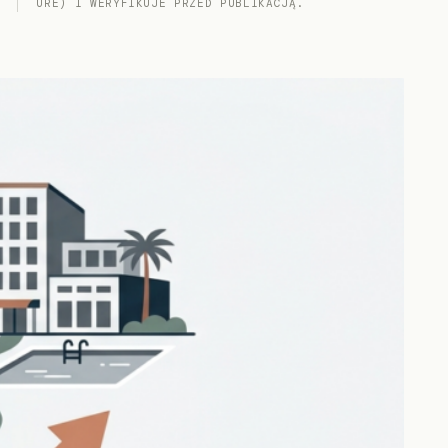
URE) I WERYFIKUJE PRZED PUBLIKACJĄ.