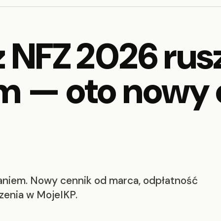
 NFZ 2026 rusz
m — oto nowy c
aniem. Nowy cennik od marca, odpłatność
zenia w MojeIKP.