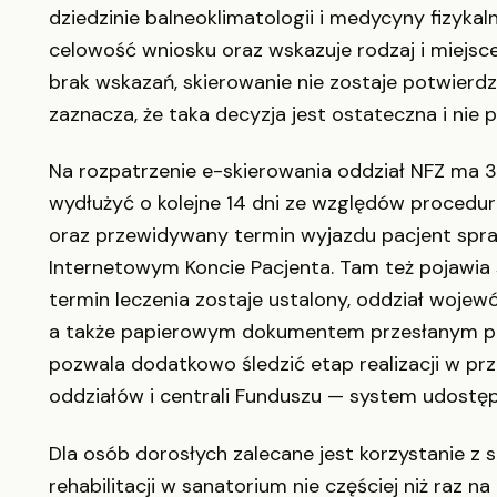
dziedzinie balneoklimatologii i medycyny fizykaln
celowość wniosku oraz wskazuje rodzaj i miejsce
brak wskazań, skierowanie nie zostaje potwierdz
zaznacza, że taka decyzja jest ostateczna i nie p
Na rozpatrzenie e-skierowania oddział NFZ ma 3
wydłużyć o kolejne 14 dni ze względów procedura
oraz przewidywany termin wyjazdu pacjent spraw
Internetowym Koncie Pacjenta. Tam też pojawia 
termin leczenia zostaje ustalony, oddział wojewód
a także papierowym dokumentem przesłanym po
pozwala dodatkowo śledzić etap realizacji w pr
oddziałów i centrali Funduszu — system udostę
Dla osób dorosłych zalecane jest korzystanie z
rehabilitacji w sanatorium nie częściej niż raz n