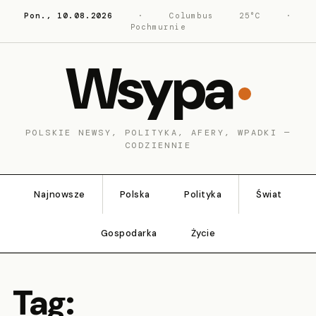
Pon., 10.08.2026
·
Columbus
25°C
·
Pochmurnie
Wsypa
POLSKIE NEWSY, POLITYKA, AFERY, WPADKI —
CODZIENNIE
Najnowsze
Polska
Polityka
Świat
Gospodarka
Życie
Tag: