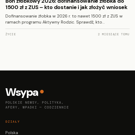
Bon żłobkowy 2026: dofinansowanie żłobka do
1500 zł z ZUS – kto dostanie i jak złożyć wniosek
Dofinansowanie żłobka w 2026 r. to nawet 1500 zł z ZUS w
ramach programu Aktywny Rodzic. Sprawdź, kto…
ŻYCIE
2 MIESIĄCE TEMU
Wsypa
POLSKIE NEWSY, POLITYKA,
AFERY, WPADKI — CODZIENNIE
DZIAŁY
Polska