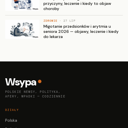
przyczyny, leczenie i kiedy to objaw
choroby
ZDROWIE
· 27 LIP
Migotanie przedsionków i arytmia u
seniora 2026 — objawy, leczenie i kiedy
do lekarza
Wsypa
POLSKIE NEWSY, POLITYKA,
AFERY, WPADKI — CODZIENNIE
DZIAŁY
Polska