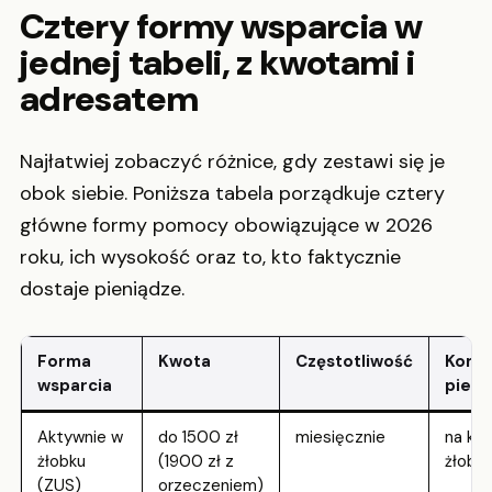
Cztery formy wsparcia w
jednej tabeli, z kwotami i
adresatem
Najłatwiej zobaczyć różnice, gdy zestawi się je
obok siebie. Poniższa tabela porządkuje cztery
główne formy pomocy obowiązujące w 2026
roku, ich wysokość oraz to, kto faktycznie
dostaje pieniądze.
Forma
Kwota
Częstotliwość
Komu 
wsparcia
pieni
Aktywnie w
do 1500 zł
miesięcznie
na ko
żłobku
(1900 zł z
żłobk
(ZUS)
orzeczeniem)