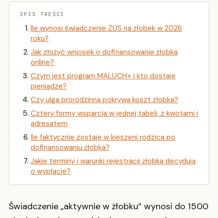
SPIS TREŚCI
Ile wynosi świadczenie ZUS na żłobek w 2026
roku?
Jak złożyć wniosek o dofinansowanie żłobka
online?
Czym jest program MALUCH+ i kto dostaje
pieniądze?
Czy ulga prorodzinna pokrywa koszt żłobka?
Cztery formy wsparcia w jednej tabeli, z kwotami i
adresatem
Ile faktycznie zostaje w kieszeni rodzica po
dofinansowaniu żłobka?
Jakie terminy i warunki rejestracji żłobka decydują
o wypłacie?
Świadczenie „aktywnie w żłobku” wynosi do 1500