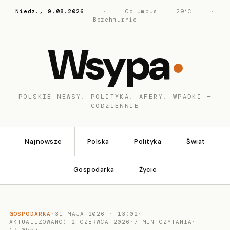
Niedz., 9.08.2026
·
Columbus
29°C
·
Bezchmurnie
Wsypa
POLSKIE NEWSY, POLITYKA, AFERY, WPADKI —
CODZIENNIE
Najnowsze
Polska
Polityka
Świat
Gospodarka
Życie
GOSPODARKA
·
31 MAJA 2026 · 13:02
·
AKTUALIZOWANO: 2 CZERWCA 2026
·
7 MIN CZYTANIA
·