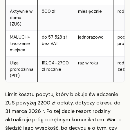
Aktywnie w
500 zł
miesięcznie
rodzi
domu
(ZUS)
MALUCH+
do 57 528 zł
jednorazowo
podmi
tworzenie
bez VAT
prow
miejsca
Ulga
1112,04–2700
raz w roku
rodzi
prorodzinna
zł rocznie
zezna
(PIT)
Limit kosztu pobytu, który blokuje świadczenie
ZUS powyżej 2200 zł opłaty, dotyczy okresu do
31 marca 2026 r. Po tej dacie resort rodziny
aktualizuje próg odrębnym komunikatem. Warto
śledzić jego wysokość, bo decyduje o tym, czy