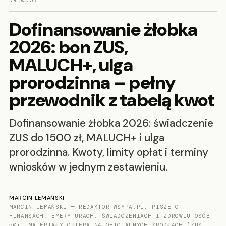
NR 0557
Dofinansowanie żłobka
2026: bon ZUS,
MALUCH+, ulga
prorodzinna – pełny
przewodnik z tabelą kwot
Dofinansowanie żłobka 2026: świadczenie
ZUS do 1500 zł, MALUCH+ i ulga
prorodzinna. Kwoty, limity opłat i terminy
wniosków w jednym zestawieniu.
MARCIN LEMAŃSKI
MARCIN LEMAŃSKI — REDAKTOR WSYPA.PL. PISZE O
FINANSACH, EMERYTURACH, ŚWIADCZENIACH I ZDROWIU OSÓB
50+. MATERIAŁY OPIERA NA OFICJALNYCH ŹRÓDŁACH (ZUS,