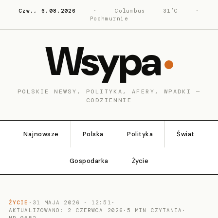
Czw., 6.08.2026
·
Columbus
31°C
·
Pochmurnie
Wsypa
POLSKIE NEWSY, POLITYKA, AFERY, WPADKI —
CODZIENNIE
Najnowsze
Polska
Polityka
Świat
Gospodarka
Życie
ŻYCIE
·
31 MAJA 2026 · 12:51
·
AKTUALIZOWANO: 2 CZERWCA 2026
·
5 MIN CZYTANIA
·