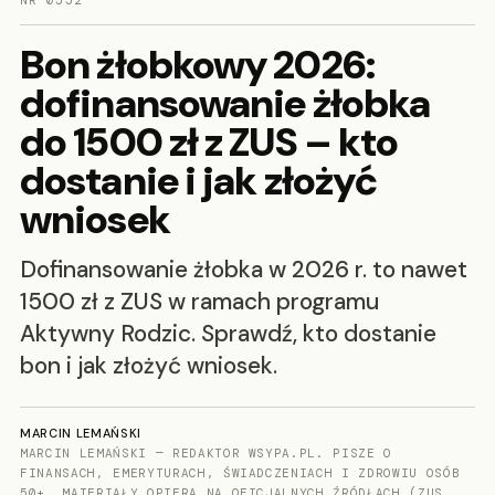
NR 0552
Bon żłobkowy 2026:
dofinansowanie żłobka
do 1500 zł z ZUS – kto
dostanie i jak złożyć
wniosek
Dofinansowanie żłobka w 2026 r. to nawet
1500 zł z ZUS w ramach programu
Aktywny Rodzic. Sprawdź, kto dostanie
bon i jak złożyć wniosek.
MARCIN LEMAŃSKI
MARCIN LEMAŃSKI — REDAKTOR WSYPA.PL. PISZE O
FINANSACH, EMERYTURACH, ŚWIADCZENIACH I ZDROWIU OSÓB
50+. MATERIAŁY OPIERA NA OFICJALNYCH ŹRÓDŁACH (ZUS,